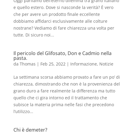
Oggi parliamo dell’eterno dilemma tra grano italiano
e quello estero. Dove si nasconde la verità? È vero
che per avere un prodotto finale eccellente
dobbiamo affidarci esclusivamente alle colture
nostrane? Vediamo di fare chiarezza una volta per
tutte. Di sicuro noi...
Il pericolo del Glifosato, Don e Cadmio nella
pasta.
da
Thomas
|
Feb 25, 2022
|
Informazione
,
Notizie
La settimana scorsa abbiamo provato a fare un po’ di
chiarezza, dimostrando che non è la provenienza del
grano duro a fare realmente la differenza ma tutto
quello che ci gira intorno ed il trattamento che
subisce la materia prima nelle fasi che precedono
l’utilizzo...
Chi è demeter?