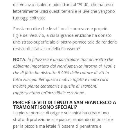
del Vesuvio risalente addirittura al ‘79 dC, che ha reso
letteralmente unici questi terreni e le uve che vengono
tutt’oggi coltivate.
Possiamo dire che le viti locali sono vere e proprie
figlie del Vesuvio, a cui la grande eruzione ha donato
uno strato superficiale di pietra pomice tale da renderle
resistenti all’attacco della fillossera*.
NOTA:
la fillossera è un particolare tipo di insetto che
abbiamo importato dal Nord America intorno al 1800 e
che di fatto ha distrutto il 99% delle colture di viti in
tutta Europa. Per questo motivo infatti è molto raro
trovare piante centenarie e quelle di Tramonti
rappresentano un’incredibile eccezione.
PERCHÈ LE VITI DI TENUTA SAN FRANCESCO A
TRAMONTI SONO SPECIALI?
La pietra pomice di origine vulcanica ha creato uno
strato di protezione alle piante, rendendo impossibile
per la piccola ma letale fillossera di penetrare e