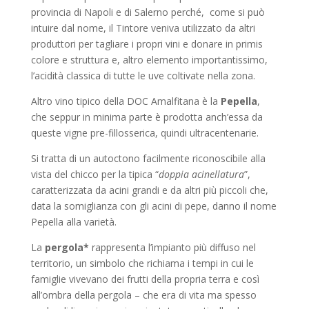
provincia di Napoli e di Salerno perché, come si può
intuire dal nome, il Tintore veniva utilizzato da altri
produttori per tagliare i propri vini e donare in primis
colore e struttura e, altro elemento importantissimo,
l’acidità classica di tutte le uve coltivate nella zona.
Altro vino tipico della DOC Amalfitana è la
Pepella
,
che seppur in minima parte è prodotta anch’essa da
queste vigne pre-fillosserica, quindi ultracentenarie.
Si tratta di un autoctono facilmente riconoscibile alla
vista del chicco per la tipica “
doppia acinellatura
”,
caratterizzata da acini grandi e da altri più piccoli che,
data la somiglianza con gli acini di pepe, danno il nome
Pepella alla varietà.
La
pergola*
rappresenta l’impianto più diffuso nel
territorio, un simbolo che richiama i tempi in cui le
famiglie vivevano dei frutti della propria terra e così
all’ombra della pergola – che era di vita ma spesso