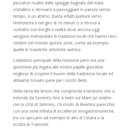
pescatori risalire dalle spiagge bagnate dal mare
cristallino e ritrovarsi a passeggiare in paesini senza
tempo, è un attimo. Basta infatti puntare verso
l’entroterra e nel giro di 10 minuti ci si ritrova a
contatto con borghi e realtà dove ancora oggi
vengono tramandate le tradizioni locali che hanno reso
celebre nel mondo queste zone, come ad esempio
quelle le maioliche artistiche vietresi.
L’obiettivo principale della missione però era una
questione più legata alle nostre papille gustative
vogliose di scoprire il buono della tradizione locale ed
abbiamo trovato pane per i nostri denti.
Nella terra dei limoni che comprende il territorio che si
estende da Sorrento fino a Vietri sul Mare (
al confine
con la città di Salerno
), c’è modo di divertirsi parecchio
con una serie infinita di eccellenze enogastronomiche,
tra cui spiccano ad esempio le alici di Cetara o la
ricotta di Tramonti.