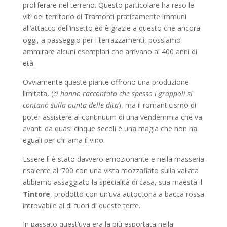
proliferare nel terreno. Questo particolare ha reso le
viti del territorio di Tramonti praticamente immuni
all’attacco dell’insetto ed è grazie a questo che ancora
oggi, a passeggio per i terrazzamenti, possiamo
ammirare alcuni esemplari che arrivano ai 400 anni di
età.
Ovviamente queste piante offrono una produzione
limitata, (
ci hanno raccontato che spesso i grappoli si
contano sulla punta delle dita
), ma il romanticismo di
poter assistere al continuum di una vendemmia che va
avanti da quasi cinque secoli è una magia che non ha
eguali per chi ama il vino.
Essere lì è stato davvero emozionante e nella masseria
risalente al ‘700 con una vista mozzafiato sulla vallata
abbiamo assaggiato la specialità di casa, sua maestà il
Tintore
, prodotto con un’uva autoctona a bacca rossa
introvabile al di fuori di queste terre.
In passato quest’uva era la più esportata nella