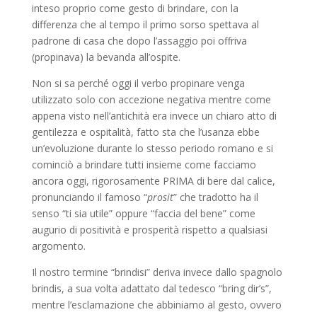
inteso proprio come gesto di brindare, con la
differenza che al tempo il primo sorso spettava al
padrone di casa che dopo l’assaggio poi offriva
(propinava) la bevanda all’ospite.
Non si sa perché oggi il verbo propinare venga
utilizzato solo con accezione negativa mentre come
appena visto nell’antichità era invece un chiaro atto di
gentilezza e ospitalità, fatto sta che l’usanza ebbe
un’evoluzione durante lo stesso periodo romano e si
cominciò a brindare tutti insieme come facciamo
ancora oggi, rigorosamente PRIMA di bere dal calice,
pronunciando il famoso “
prosit
” che tradotto ha il
senso “ti sia utile” oppure “faccia del bene” come
augurio di positività e prosperità rispetto a qualsiasi
argomento.
Il nostro termine “brindisi” deriva invece dallo spagnolo
brindis, a sua volta adattato dal tedesco “bring dir’s”,
mentre l’esclamazione che abbiniamo al gesto, ovvero