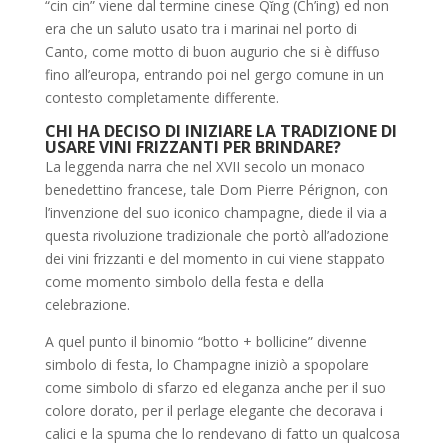
“cin cin” viene dal termine cinese Qǐng (Ch’ing) ed non
era che un saluto usato tra i marinai nel porto di
Canto, come motto di buon augurio che si è diffuso
fino all’europa, entrando poi nel gergo comune in un
contesto completamente differente.
CHI HA DECISO DI INIZIARE LA TRADIZIONE DI
USARE VINI FRIZZANTI PER BRINDARE?
La leggenda narra che nel XVII secolo un monaco
benedettino francese, tale Dom Pierre Pérignon, con
l’invenzione del suo iconico champagne, diede il via a
questa rivoluzione tradizionale che portò all’adozione
dei vini frizzanti e del momento in cui viene stappato
come momento simbolo della festa e della
celebrazione.
A quel punto il binomio “botto + bollicine” divenne
simbolo di festa, lo Champagne iniziò a spopolare
come simbolo di sfarzo ed eleganza anche per il suo
colore dorato, per il perlage elegante che decorava i
calici e la spuma che lo rendevano di fatto un qualcosa